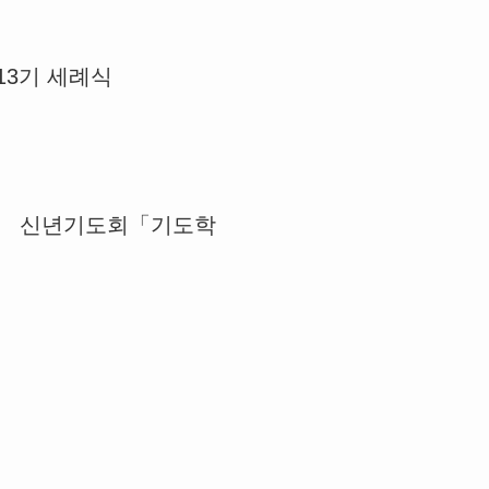
3기 세례식
学校」 신년기도회「기도학