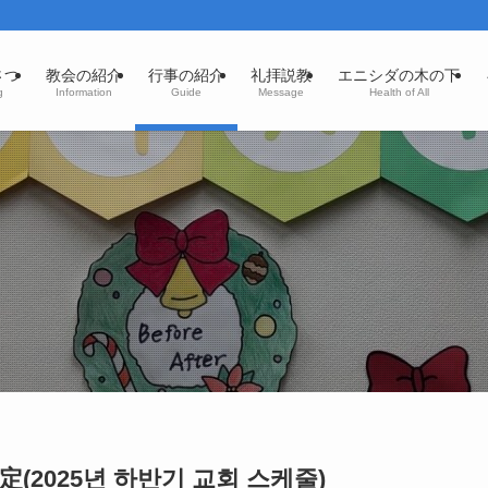
さつ
教会の紹介
行事の紹介
礼拝説教
エニシダの木の下
g
Information
Guide
Message
Health of All
(2025년 하반기 교회 스케줄)