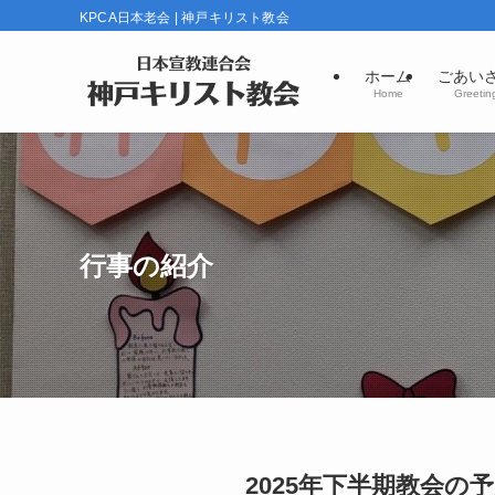
KPCA日本老会 | 神戸キリスト教会
ホーム
ごあい
Home
Greetin
行事の紹介
2025年下半期教会の予定