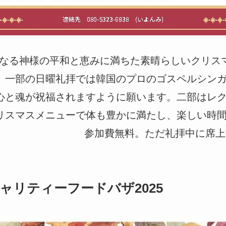
mas！ 主なる神様の平和と恵みに満ちた素晴らしいクリス
一部の日曜礼拝では韓国のプロのゴスペルシン
心と魂が祝福されますように願います。二部はレ
リスマスメニューで体も豊かに満たし、楽しい時
 参加費無料。ただ礼拝中に席上献金
。
ャリティーフードバザ2025