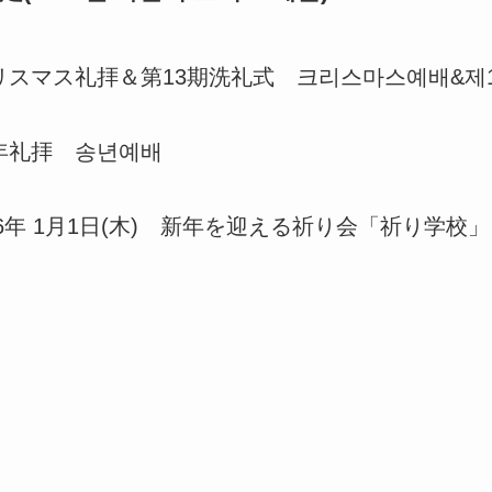
クリスマス礼拝＆第13期洗礼式 크리스마스예배&제1
送年礼拝 송년예배
 2026年 1月1日(木) 新年を迎える祈り会「祈り