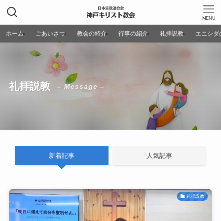
MENU
ホーム
ごあいさつ
教会の紹介
行事の紹介
礼拝説教
エニシダ
礼拝説教
– Message –
新着記事
人気記事
礼拝説教